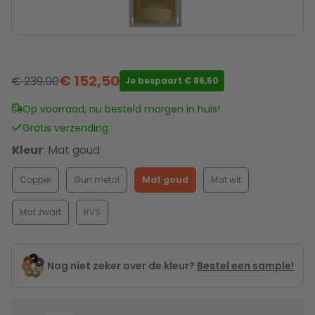
€
152,50
€
239,00
Je bespaart
€
86,50
Oorspronkelijke
Huidige
prijs
prijs
Op voorraad, nu besteld morgen in huis!
was:
is:
Gratis verzending
€ 239,00.
€ 152,50.
Kleur
:
Mat goud
Copper
Gun metal
Mat goud
Mat wit
Mat zwart
RVS
Nog niet zeker over de kleur?
Bestel een sample!