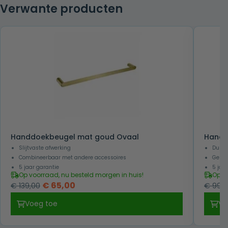
Verwante producten
Handdoekbeugel mat goud Ovaal
Handd
Slijtvaste afwerking
Duurz
Combineerbaar met andere accessoires
Gesch
5 jaar garantie
5 jaa
Op voorraad, nu besteld morgen in huis!
Op v
Oorspronkelijke
Huidige
€
65,00
€
139,00
€
99,0
prijs
prijs
Voeg toe
Vo
was:
is:
€ 139,00.
€ 65,00.