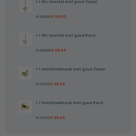
1
×
Wc-borstel mat goud Ovaal
Wc-
borstel
€
139,00
€
69,00
mat
goud
Ovaal
1
×
Wc-borstel mat goud Rond
Wc-
borstel
€
139,00
€
69,00
mat
goud
Rond
1
×
Handdoekhaak mat goud Ovaal
Handdoekhaak
mat
€
79,00
€
39,00
goud
Ovaal
1
×
Handdoekhaak mat goud Rond
Handdoekhaak
mat
€
79,00
€
39,00
goud
Rond