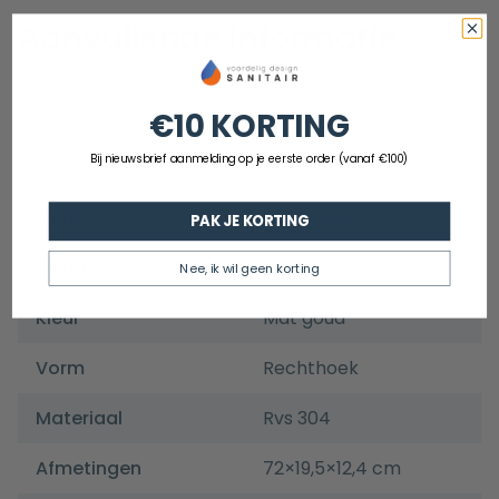
Aanvullende informatie
EAN
8720701506312
€10 KORTING
Bij nieuwsbrief aanmelding op je eerste order (vanaf €100)
Artikelnummer
GGWCRI09
Merk
Guido Gusto
PAK JE KORTING
Garantie
5 jaar
Nee, ik wil geen korting
Kleur
Mat goud
Vorm
Rechthoek
Materiaal
Rvs 304
Afmetingen
72×19,5×12,4 cm