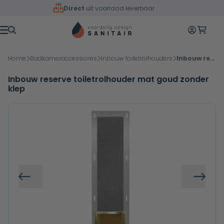
Overslaan naar inhoud
Direct
uit voorraad leverbaar
Mijn accoun
Winkelw
Menu
Home
Badkameraccessoires
Inbouw toiletrolhouders
Inbouw reserve toiletrolhouder mat goud zonder klep
Inbouw reserve toiletrolhouder mat goud zonder
klep
Vorige
Volg