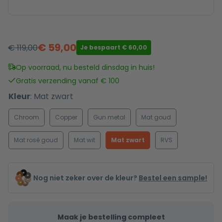
€
59,00
€
119,00
Je bespaart
€
60,00
Oorspronkelijke
Huidige
prijs
prijs
Op voorraad, nu besteld dinsdag in huis!
was:
is:
Gratis verzending vanaf € 100
€ 119,00.
€ 59,00.
Kleur
:
Mat zwart
Chroom
Copper
Gun metal
Mat goud
Mat rosé goud
Mat wit
Mat zwart
RVS
Nog niet zeker over de kleur?
Bestel een sample!
Maak je bestelling compleet