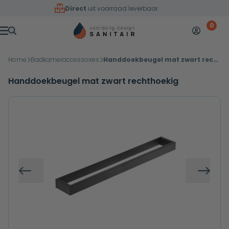
Overslaan naar inhoud
Direct
uit voorraad leverbaar
0
Mijn accoun
Winkelw
Menu
Home
Badkameraccessoires
Handdoekbeugel mat zwart rechthoekig
Handdoekbeugel mat zwart rechthoekig
Vorige
Volg