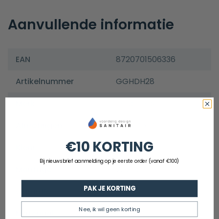
Aanvullende informatie
EAN
8720701506336
Artikelnummer
GGHDH28
Merk
Guido Gusto
Afmetingen
500x30x70 mm
€10 KORTING
Kleur
Mat zwart
Bij nieuwsbrief aanmelding op je eerste order (vanaf €100)
Montage
Wand
PAK JE KORTING
Garantie
5 jaar
Nee, ik wil geen korting
Materiaal
Rvs 304