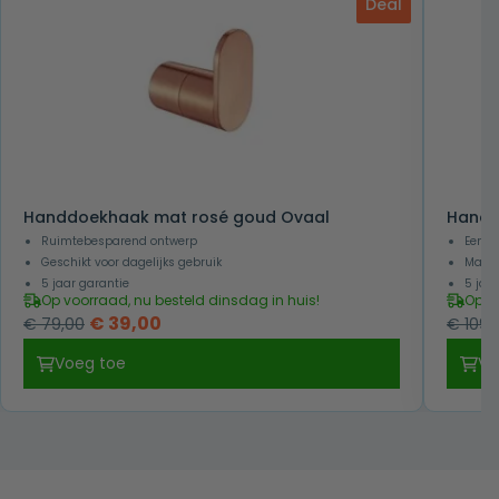
Deal
Handdoekhaak mat rosé goud Ovaal
Handd
Ruimtebesparend ontwerp
Eenvo
Geschikt voor dagelijks gebruik
Makke
5 jaar garantie
5 jaa
Op voorraad, nu besteld dinsdag in huis!
Op v
Oorspronkelijke
Huidige
€
39,00
€
79,00
€
109,
prijs
prijs
Voeg toe
Vo
was:
is:
€ 79,00.
€ 39,00.