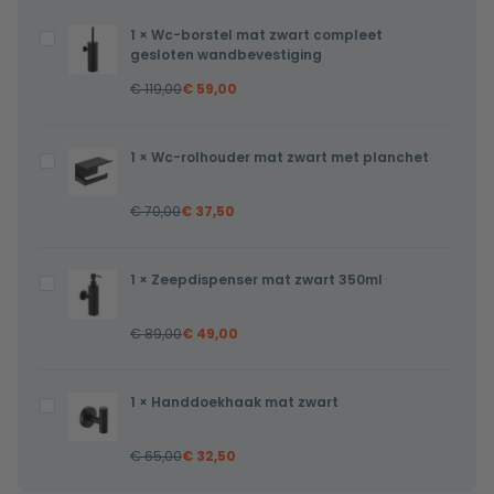
1
×
Wc-borstel mat zwart compleet
Wc-
gesloten wandbevestiging
borstel
€
119,00
€
59,00
mat
zwart
compleet
1
×
Wc-rolhouder mat zwart met planchet
Wc-
gesloten
rolhouder
wandbevestiging
€
70,00
€
37,50
mat
zwart
met
1
×
Zeepdispenser mat zwart 350ml
Zeepdispenser
planchet
mat
€
89,00
€
49,00
zwart
350ml
1
×
Handdoekhaak mat zwart
Handdoekhaak
mat
€
65,00
€
32,50
zwart