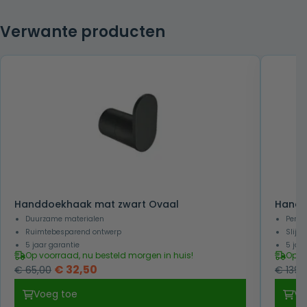
Verwante producten
Handdoekhaak mat zwart Ovaal
Handd
Duurzame materialen
Perfe
Ruimtebesparend ontwerp
Slijtv
5 jaar garantie
5 jaa
Op voorraad, nu besteld morgen in huis!
Op v
Oorspronkelijke
Huidige
€
32,50
€
65,00
€
139,
prijs
prijs
Voeg toe
Vo
was:
is: