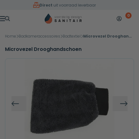
Overslaan naar inhoud
Direct
uit voorraad leverbaar
0
Mijn accoun
Winkelw
Menu
Home
Badkameraccessoires
Badtextiel
Microvezel Drooghandschoen
Microvezel Drooghandschoen
Vorige
Volg