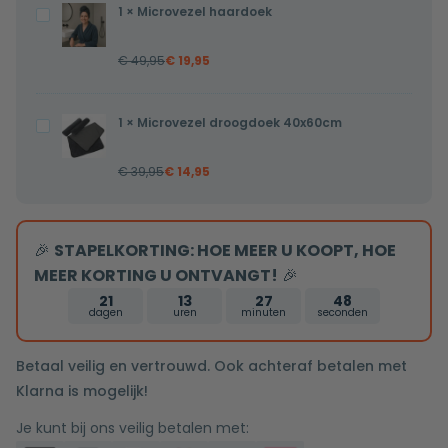
1
×
Microvezel haardoek
Microvezel
haardoek
€
49,95
€
19,95
1
×
Microvezel droogdoek 40x60cm
Microvezel
droogdoek
€
39,95
€
14,95
40x60cm
🎉
STAPELKORTING: HOE MEER U KOOPT, HOE
MEER KORTING U ONTVANGT!
🎉
21
13
27
48
dagen
uren
minuten
seconden
Betaal veilig en vertrouwd. Ook achteraf betalen met
Klarna is mogelijk!
Je kunt bij ons veilig betalen met: