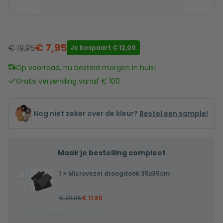
€
7,95
€
19,95
Je bespaart
€
12,00
Oorspronkelijke
Huidige
prijs
prijs
Op voorraad, nu besteld morgen in huis!
was:
is:
Gratis verzending vanaf € 100
€ 19,95.
€ 7,95.
Nog niet zeker over de kleur?
Bestel een sample!
Maak je bestelling compleet
1
×
Microvezel droogdoek 35x35cm
Microvezel
droogdoek
€
29,95
€
11,95
35x35cm