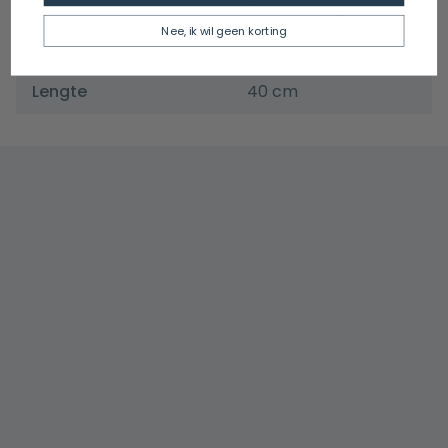
Vorm
Rechthoekig
Nee, ik wil geen korting
Breedte
20 cm
Lengte
40 cm