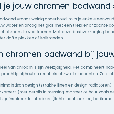
 je jouw chromen badwand 
dwand vraagt weinig onderhoud, mits je enkele eenvoudi
uw water en droog het glas met een trekker of zachte do
et chroom te voorkomen. Met deze basisverzorging behoudt
er doffe plekken of kalkranden.
n chromen badwand bij jouw 
eel van chroom is zijn veelzijdigheid. Het combineert naa
prachtig bij houten meubels of zwarte accenten. Zo is c
nimalistisch design (strakke lijnen en
design radiatoren
)
dkamers (met details in messing, marmer of hout zoals 
h geïnspireerde interieurs (lichte houtsoorten,
badkamer