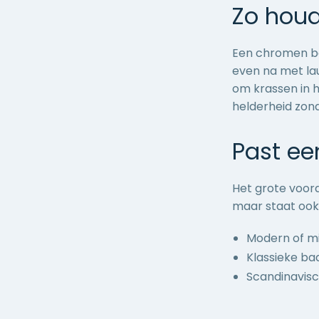
Zo houd
Een chromen ba
even na met la
om krassen in h
helderheid zond
Past ee
Het grote voord
maar staat ook 
Modern of mi
Klassieke ba
Scandinavisc