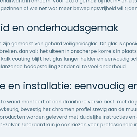
chuifwand in chroom: Voor extra gemak bij het in- en ui
 gezinnen of wie net wat meer bewegingsvrijheid wil tijde
heid en onderhoudsgemak
n
zijn gemaakt van gehard veiligheidsglas. Dit glas is speci
breken, dan valt het uiteen in onscherpe korrels in plaats
kalk coating blijft het glas langer helder en eenvoudig s
lanzende badopstelling zonder al te veel onderhoud.
 en installatie: eenvoudig 
ste wand monteert of een draaibare versie kiest: met de jui
wkeurig, bevestig het chromen profiel stevig aan de muu
e producten worden geleverd met duidelijke instructies e
-zelver. Uiteraard kun je ook kiezen voor professionele in