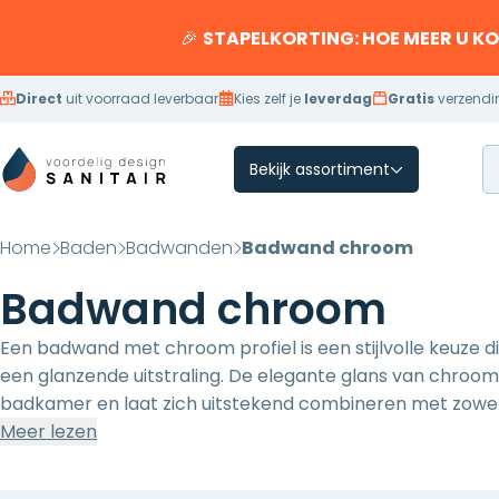
Overslaan naar inhoud
🎉
STAPELKORTING: HOE MEER U K
Direct
uit voorraad leverbaar
Kies zelf je
leverdag
Gratis
verzendi
Bekijk assortiment
Home
Baden
Badwanden
Badwand chroom
Badwand chroom
Een badwand met chroom profiel is een stijlvolle keuze 
een glanzende uitstraling. De elegante glans van chroom v
badkamer en laat zich uitstekend combineren met zowel
Tegelijkertijd beschermt een badwand je badkamer tegen
Meer lezen
Een must-have voor wie functionaliteit en design wil vere