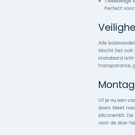
Tweedelige s
Perfect voor
Veilig
Alle
badwande
Mocht het ooit 
standaard anti-
transparante, g
Montage
Of je nu een va
doen. Meet nau
siliconenkit. D
voor de doe-het