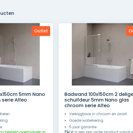
ducten
Outlet
O
5x150cm 5mm Nano
Badwand 100x150cm 2 delig
serie Alfeo
schuifdeur 5mm Nano glas
chroom serie Alfeo
fielen
Verkrijgbaar in chroom en zwart
aling
Goede waterkering
ie
5 jaar garantie
nu besteld overmorgen in
Dit is een pre-order product vanaf 