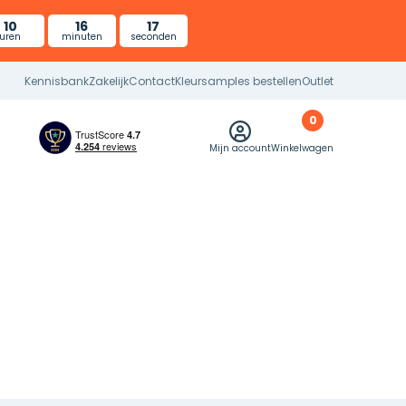
10
16
16
uren
minuten
seconden
Kennisbank
Zakelijk
Contact
Kleursamples bestellen
Outlet
0
Mijn account
Winkelwagen