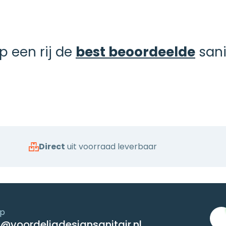
op een rij de
best beoordeelde
sani
Direct
uit voorraad leverbaar
op
@voordeligdesignsanitair.nl