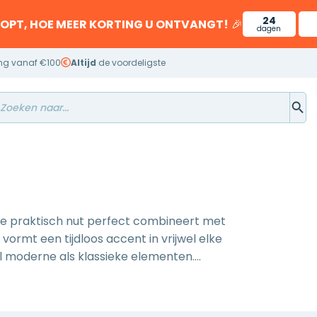
24
OOPT, HOE MEER KORTING U ONTVANGT!
🎉
dagen
ng vanaf €100
Altijd
de voordeligste
die praktisch nut perfect combineert met
ormt een tijdloos accent in vrijwel elke
 moderne als klassieke elementen.
 spatwater tijdens het douchen in bad.
nigen.