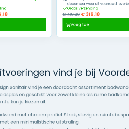
december weer uit voorraad leverb
ding
Gratis verzending
pronkelijke
Huidige
Oorspronkelijke
Huidige
6,18
€
316,18
€
419,00
prijs
prijs
prijs
Voeg toe
is:
was:
is:
,00.
€ 216,18.
€ 419,00.
€ 316,18.
itvoeringen vind je bij Voorde
esign Sanitair vind je een doordacht assortiment badwan
gheidsglas en geschikt voor zowel kleine als ruime badkame
mte kun je kiezen uit:
wand met chroom profiel: Strak, stevig en ruimtebesparend
et een minimalistische uitstraling.