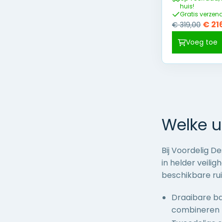
huis!
Gratis verzen
Oors
€
21
€
319,00
prijs
Voeg toe
was:
€ 319
Welke u
Bij Voordelig D
in helder veili
beschikbare rui
Draaibare bad
combineren m