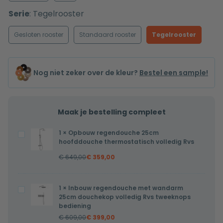
Serie
:
Tegelrooster
Gesloten rooster
Standaard rooster
Tegelrooster
Nog niet zeker over de kleur?
Bestel een sample!
Maak je bestelling compleet
1
×
Opbouw regendouche 25cm
Opbouw
hoofddouche thermostatisch volledig Rvs
regendouche
€
649,00
€
359,00
25cm
hoofddouche
thermostatisch
1
×
Inbouw regendouche met wandarm
Inbouw
volledig
25cm douchekop volledig Rvs tweeknops
regendouche
bediening
Rvs
met
€
609,00
€
399,00