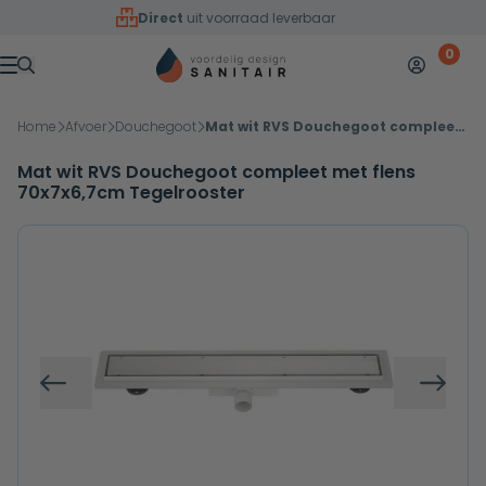
Overslaan naar inhoud
Direct
uit voorraad leverbaar
0
Mijn accoun
Winkelw
Menu
Home
Afvoer
Douchegoot
Mat wit RVS Douchegoot compleet met flens 70x7x6,7cm Tegelrooster
Mat wit RVS Douchegoot compleet met flens
70x7x6,7cm Tegelrooster
Vorige
Volg