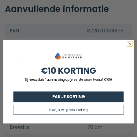
Aanvullende informatie
EAN
8720701506176
Artikelnummer
GGAG69-T
Merk
Guido Gusto
€10 KORTING
Serie
Tegelrooster
Bij nieuwsbrief aanmelding op je eerste order (vanaf €100)
Garantie
5 jaar
PAK JE KORTING
Kleur
Mat wit
Nee, ik wil geen korting
Materiaal
Rvs 304
Breedte
70 cm