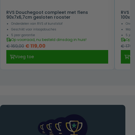
RVS Douchegoot compleet met flens
RVS D
90x7x6,7cm gesloten rooster
100x7x
Onderdelen van RVS of kunststof
Onder
Geschikt voor inloopdouches
Makkel
5 jaar garantie
5 jaa
Op voorraad, nu besteld dinsdag in huis!
Op v
Oorspronkelijke
Huidige
€
119,00
€
169,00
€
179,
prijs
prijs
Voeg toe
Vo
was:
is:
€ 169,00.
€ 119,00.