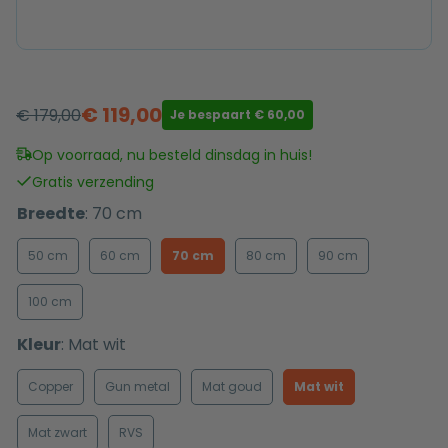
€
119,00
€
179,00
Je bespaart
€
60,00
Oorspronkelijke
Huidige
prijs
prijs
Op voorraad, nu besteld dinsdag in huis!
was:
is:
Gratis verzending
€ 179,00.
€ 119,00.
Breedte
:
70 cm
50 cm
60 cm
70 cm
80 cm
90 cm
100 cm
Kleur
:
Mat wit
Copper
Gun metal
Mat goud
Mat wit
Mat zwart
RVS