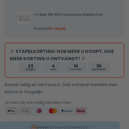
wandarm
25cm
1
×
Mat Wit RVS Inbouwnis 30x60x7cm
Mat
douchekop
Wit
volledig
€
209,00
€
149,00
RVS
Rvs
Inbouwnis
tweeknops
30x60x7cm
bediening
🎉
STAPELKORTING: HOE MEER U KOOPT, HOE
MEER KORTING U ONTVANGT!
🎉
23
4
14
34
dagen
uren
minuten
seconden
Betaal veilig en vertrouwd. Ook achteraf betalen met
Klarna is mogelijk!
Je kunt bij ons veilig betalen met:
Direct
uit voorraad leverbaar