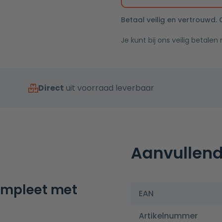
50x7x6,7cm
Tegelrooster
Betaal veilig en vertrouwd.
aantal
Je kunt bij ons veilig betalen
Direct
uit voorraad leverbaar
Aanvullend
ompleet met
EAN
Artikelnummer