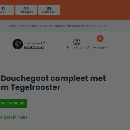
11
44
38
uren
minuten
seconden
Kennisbank
Zakelijk
Contact
Kleursamples bestellen
Outlet
0
Mijn account
Winkelwagen
 Douchegoot compleet met
cm Tegelrooster
paart
€
60,00
rgen in huis!