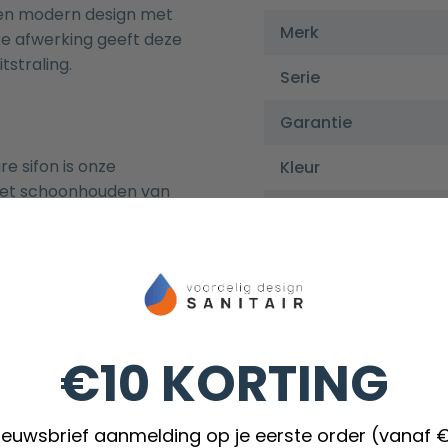
 en modern design met
Merk
e afwerking geeft deze
straling.
Serie
Garantie
e sifon is onze
Kleur
Het schoonhouden van
Materiaal
rdoor jouw badkamer
 de afvoer kunt
Breedte
Diepte
Hoogte
€10 KORTING
ot uiterst bestendig
Inbouwdiepte
er aan kwaliteit in te
s 6,7 cm past onze
nieuwsbrief aanmelding op je eerste order (vanaf 
Richting afvoer