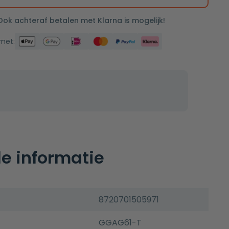
 Ook achteraf betalen met Klarna is mogelijk!
 met:
e informatie
8720701505971
GGAG61-T