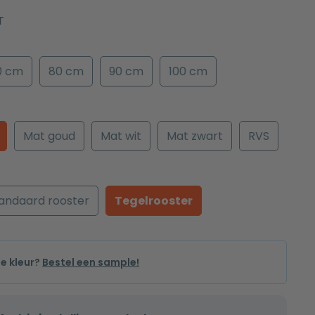
T
0 cm
80 cm
90 cm
100 cm
Mat goud
Mat wit
Mat zwart
RVS
andaard rooster
Tegelrooster
de kleur?
Bestel een sample!