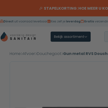
Overslaan naar inhoud
🎉
STAPELKORTING: HOE MEER U K
Direct
uit voorraad leverbaar
Kies zelf je
leverdag
Gratis
verzendi
Bekijk assortiment
Home
Afvoer
Douchegoot
Gun metal RVS Douche