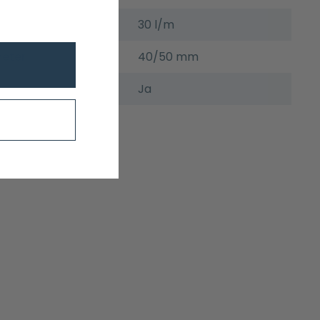
30 l/m
meter
40/50 mm
Ja