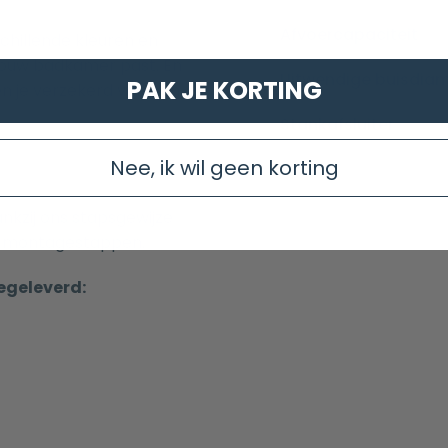
Afvoercapaciteit
hillende kleuren en
j jouw badkamer past. En
Uitwendige buisdia
PAK JE KORTING
en je verzekerd van een
Stankafsluiter
Nee, ik wil geen korting
kzij ons stapsgewijze
e montagestappen.
egeleverd: