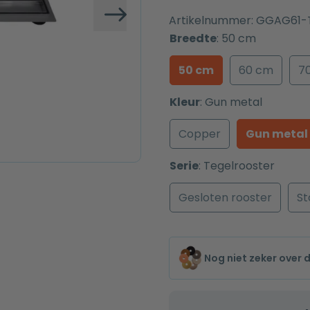
Artikelnummer:
GGAG61-
Volgende
Breedte
:
50 cm
50 cm
60 cm
7
Kleur
:
Gun metal
Copper
Gun metal
Serie
:
Tegelrooster
Gesloten rooster
St
Nog niet zeker over 