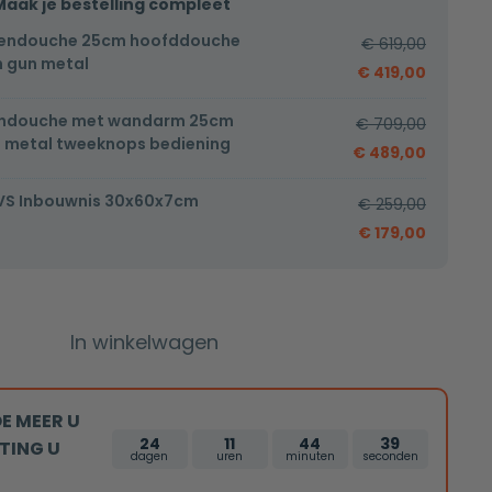
Maak je bestelling compleet
endouche 25cm hoofddouche
€
619,00
 gun metal
€
419,00
endouche met wandarm 25cm
€
709,00
 metal tweeknops bediening
€
489,00
VS Inbouwnis 30x60x7cm
€
259,00
€
179,00
In winkelwagen
E MEER U
24
11
44
38
TING U
dagen
uren
minuten
seconden