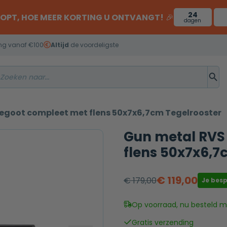
24
OOPT, HOE MEER KORTING U ONTVANGT!
🎉
dagen
ng vanaf €100
Altijd
de voordeligste
goot compleet met flens 50x7x6,7cm Tegelrooster
Gun metal RVS
flens 50x7x6,7
€
119,00
€
179,00
Je bes
Oorspronkelijke
Huidige
prijs
prijs
Op voorraad, nu besteld mo
was:
is:
Gratis verzending
€ 179,00.
€ 119,00.