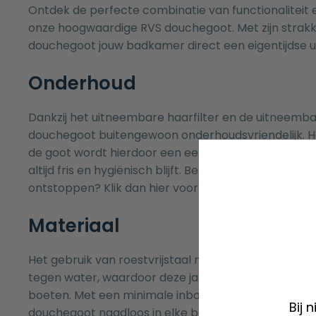
Ontdek de perfecte combinatie van functionaliteit
onze hoogwaardige RVS douchegoot. Met zijn strakk
douchegoot jouw badkamer direct een eigentijdse uit
Onderhoud
Dankzij het uitneembare haarfilter en de uitneembar
douchegoot buitengewoon onderhoudsvriendelijk. 
de goot wordt hierdoor een eenvoudige taak, waa
altijd fris en hygiënisch blijft. Bent u benieuwd hoe u
ontstoppen? Klik dan
hier
voor onderhoud tips!
Materiaal
Het gebruik van roestvrijstaal maakt onze douchego
tegen water, waardoor deze jarenlang meegaat zond
boeten. Met een minimale inbouwdiepte van slecht
Bij 
douchegoot naadloos in elke badkamer.