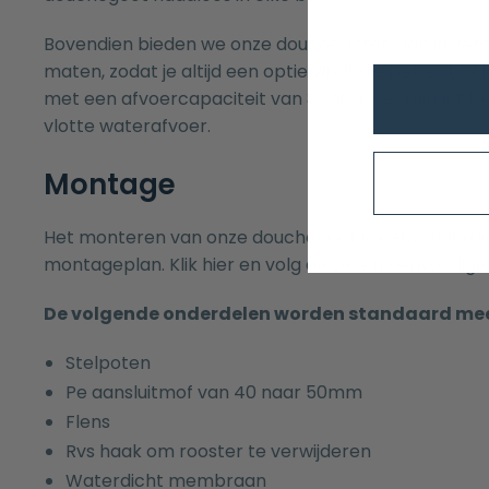
Bovendien bieden we onze douchegoten aan in versc
maten, zodat je altijd een optie vindt die perfect bi
met een afvoercapaciteit van 30 liter per minuut b
vlotte waterafvoer.
Montage
Het monteren van onze douchegoot is eenvoudig dan
montageplan.
Klik
hier en volg de zeven eenvoudig
De volgende onderdelen worden standaard me
Stelpoten
Pe aansluitmof van 40 naar 50mm
Flens
Rvs haak om rooster te verwijderen
Waterdicht membraan