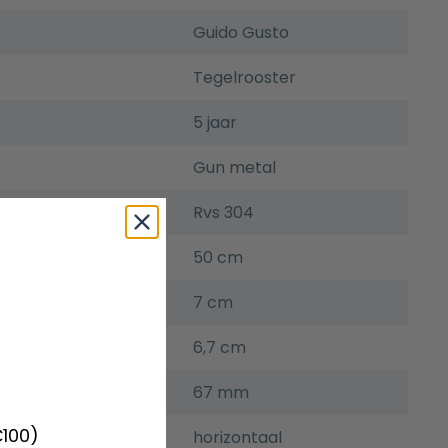
Guido Gusto
Tegelrooster
5 jaar
Gun metal
Rvs 304
50 cm
7 cm
6,7 cm
67 mm
€100)
horizontaal