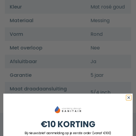
Kleur
Mat rosé goud
Materiaal
Messing
Vorm
Rond
Met overloop
Nee
Afsluitbaar
Ja
Garantie
5 jaar
Maat draadaansluiting
5/4 inch
(inch)
€10 KORTING
Bij nieuwsbrief aanmelding op je eerste order (vanaf €100)