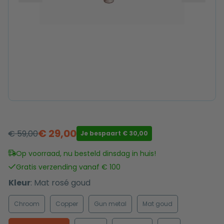
€
29,00
€
59,00
Je bespaart
€
30,00
Oorspronkelijke
Huidige
prijs
prijs
Op voorraad, nu besteld dinsdag in huis!
was:
is:
Gratis verzending vanaf € 100
€ 59,00.
€ 29,00.
Kleur
:
Mat rosé goud
Chroom
Copper
Gun metal
Mat goud