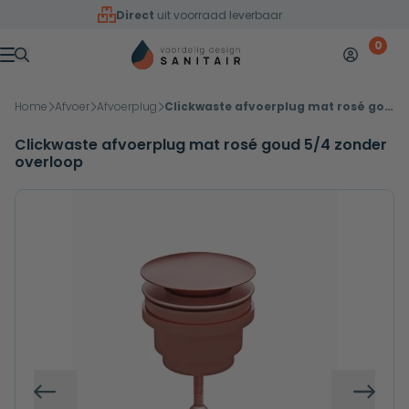
Overslaan naar inhoud
Direct
uit voorraad leverbaar
0
Mijn accoun
Winkelw
Menu
Home
Afvoer
Afvoerplug
Clickwaste afvoerplug mat rosé goud 5/4 zonder overloop
Clickwaste afvoerplug mat rosé goud 5/4 zonder
overloop
Vorige
Volg