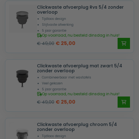
Clickwaste afvoerplug Rvs 5/4 zonder
€ 59,00.
€ 29,00.
overloop
Tijdloos design
Slijtvaste afwerking
5 jaar garantie
Op voorraad, nu besteld dinsdag in huis!
Oorspronkelijke
Huidige
€
25,00
€
49,00
prijs
prijs
was:
is:
Clickwaste afvoerplug mat zwart 5/4
€ 49,00.
€ 25,00.
zonder overloop
Combineerbaar met wastafels
Veel gekozen
5 jaar garantie
Op voorraad, nu besteld dinsdag in huis!
Oorspronkelijke
Huidige
€
25,00
€
49,00
prijs
prijs
was:
is:
Clickwaste afvoerplug chroom 5/4
€ 49,00.
€ 25,00.
zonder overloop
Tijdloos design