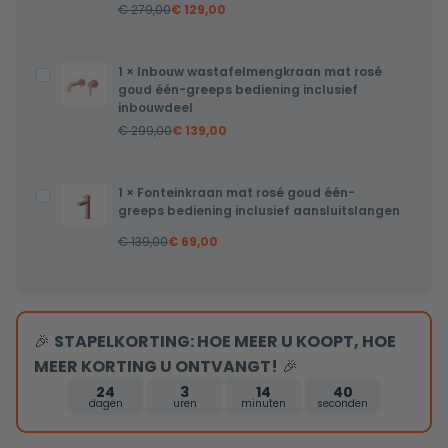
€
279,00
€
129,00
rosé
één-
goud
greeps
één-
bediening
1
×
Inbouw wastafelmengkraan mat rosé
Inbouw
greeps
goud één-greeps bediening inclusief
inclusief
wastafelmengkraan
inbouwdeel
bediening
aansluitslangen
mat
€
299,00
€
139,00
inclusief
rosé
aansluitslangen
goud
1
×
Fonteinkraan mat rosé goud één-
Fonteinkraan
één-
greeps bediening inclusief aansluitslangen
mat
greeps
€
139,00
€
69,00
rosé
bediening
goud
inclusief
één-
inbouwdeel
greeps
🎉
STAPELKORTING: HOE MEER U KOOPT, HOE
bediening
MEER KORTING U ONTVANGT!
🎉
inclusief
24
3
14
39
aansluitslangen
dagen
uren
minuten
seconden