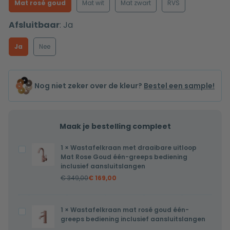
Mat rosé goud
Mat wit
Mat zwart
RVS
Afsluitbaar
:
Ja
Ja
Nee
Nog niet zeker over de kleur?
Bestel een sample!
Maak je bestelling compleet
1
×
Wastafelkraan met draaibare uitloop
Wastafelkraan
Mat Rose Goud één-greeps bediening
met
inclusief aansluitslangen
draaibare
€
349,00
€
169,00
uitloop
Mat
1
×
Wastafelkraan mat rosé goud één-
Wastafelkraan
Rose
greeps bediening inclusief aansluitslangen
mat
Goud