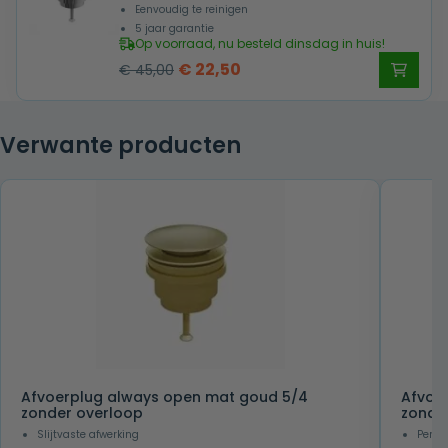
Eenvoudig te reinigen
5 jaar garantie
Op voorraad, nu besteld dinsdag in huis!
Oorspronkelijke
Huidige
€
22,50
€
45,00
prijs
prijs
was:
is:
Verwante producten
€ 45,00.
€ 22,50.
Afvoerplug always open mat goud 5/4
Afvoe
zonder overloop
zonde
Slijtvaste afwerking
Perfe