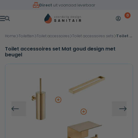
Overslaan naar inhoud
Direct
uit voorraad leverbaar
0
Mijn accoun
Winkelw
Menu
Home
Toiletten
Toilet accessoires
Toilet accessoires sets
Toilet accessoires set Mat goud design met beugel
Toilet accessoires set Mat goud design met
beugel
Vorige
Volg