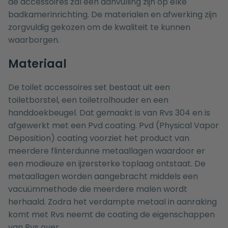
de accessoires zal een aanvulling zijn op elke
badkamerinrichting. De materialen en afwerking zijn
zorgvuldig gekozen om de kwaliteit te kunnen
waarborgen.
Materiaal
De toilet accessoires set bestaat uit een
toiletborstel
, een
toiletrolhouder
en een
handdoekbeugel
. Dat gemaakt is van Rvs 304 en is
afgewerkt met een Pvd coating. Pvd (Physical Vapor
Deposition) coating voorziet het product van
meerdere flinterdunne metaallagen waardoor er
een modieuze en ijzersterke toplaag ontstaat. De
metaallagen worden aangebracht middels een
vacuümmethode die meerdere malen wordt
herhaald. Zodra het verdampte metaal in aanraking
komt met Rvs neemt de coating de eigenschappen
van Rvs over.