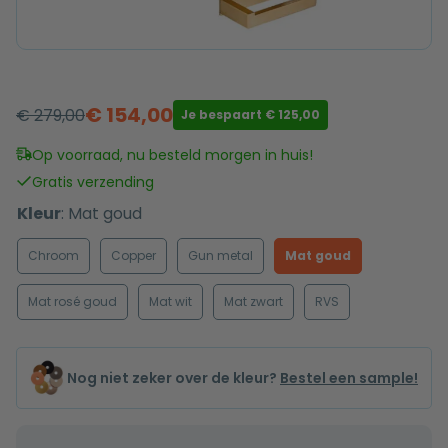
€
154,00
€
279,00
Je bespaart
€
125,00
Oorspronkelijke
Huidige
prijs
prijs
Op voorraad, nu besteld morgen in huis!
was:
is:
Gratis verzending
€ 279,00.
€ 154,00.
Kleur
:
Mat goud
Chroom
Copper
Gun metal
Mat goud
Mat rosé goud
Mat wit
Mat zwart
RVS
Nog niet zeker over de kleur?
Bestel een sample!