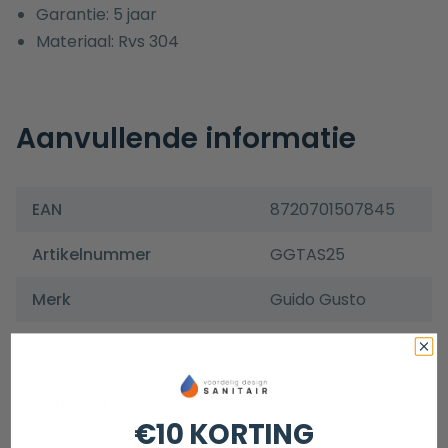
Garantie: 5 jaar
Materiaal: Rvs 304
Aanvullende informatie
EAN
8720701507845
Artikelnummer
GGTAS25
Merk
Guido Gusto
Kleur
Mat goud
85 x 85 x 390
Afmeting toiletborstel
(mm)
€10 KORTING