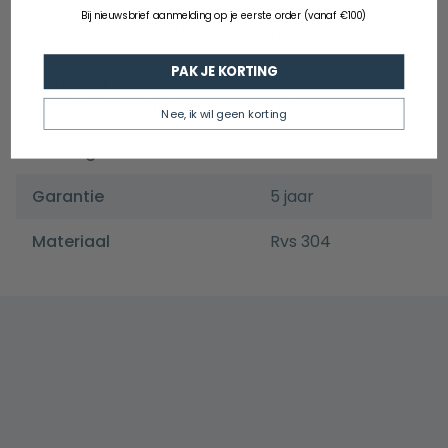
140 x 104 x 90
Bij nieuwsbrief aanmelding op je eerste order (vanaf €100)
Afmeting toiletrolhouder
(mm)
PAK JE KORTING
Afmeting
500 x 30 x 70
handdoekbeugel
(mm)
Nee, ik wil geen korting
Montage
Wand
Garantie
5 jaar
Materiaal
Rvs 304