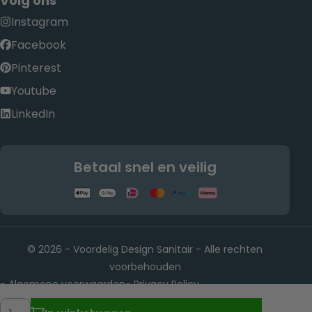
Volg ons
Instagram
Facebook
Pinterest
Youtube
LinkedIn
Betaal snel en veilig
© 2026 - Voordelig Design Sanitair - Alle rechten
voorbehouden
Algemene voorwaarden
Privacy Policy
-
-
Rietwijkeroordweg 22, 1432 JE Aalsmeer KvK-nummer:
-
Hoeveelheid