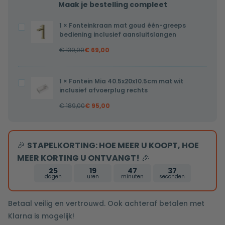
Maak je bestelling compleet
1
×
Fonteinkraan mat goud één-greeps
Fonteinkraan
bediening inclusief aansluitslangen
mat
€
139,00
€
69,00
goud
één-
greeps
1
×
Fontein Mia 40.5x20x10.5cm mat wit
Fontein
bediening
inclusief afvoerplug rechts
Mia
inclusief
€
189,00
€
95,00
40.5x20x10.5cm
aansluitslangen
mat
wit
🎉
STAPELKORTING: HOE MEER U KOOPT, HOE
inclusief
MEER KORTING U ONTVANGT!
🎉
afvoerplug
rechts
25
19
47
36
dagen
uren
minuten
seconden
Betaal veilig en vertrouwd. Ook achteraf betalen met
Klarna is mogelijk!