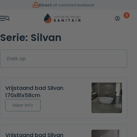
Overslaan naar inhoud
Direct
uit voorraad leverbaar
0
Mijn accoun
Winkelw
Menu
Serie:
Silvan
Zoek op
Vrijstaand bad Silvan
170x81x58cm
Meer info over Vrijstaand bad Silvan 170x81x58c
Meer info
Vrijstaand bad Silvan