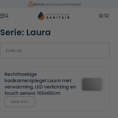
Overslaan naar inhoud
Direct
uit voorraad leverbaar
Mijn accoun
Winkelw
Menu
Serie:
Laura
Zoek op
Rechthoekige
badkamerspiegel Laura met
verwarming, LED verlichting en
touch sensor 100x60cm
Meer info over Rechthoekige badkamerspiegel L
Meer info