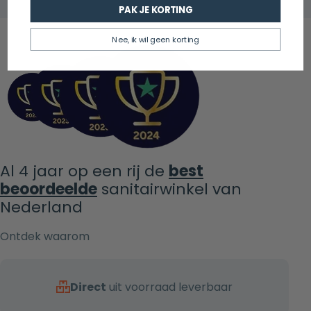
PAK JE KORTING
Nee, ik wil geen korting
Al 4 jaar op een rij de
best
beoordeelde
sanitairwinkel van
Nederland
Ontdek waarom
Direct
uit voorraad leverbaar