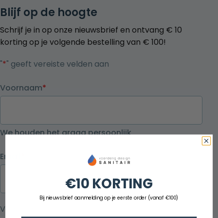
Blijf op de hoogte
Schrijf je in op onze nieuwsbrief en ontvang € 10
korting op je volgende bestelling van € 100!
"
*
" geeft vereiste velden aan
Voornaam
*
We houden het graag persoonlijk
Email
*
€10 KORTING
Bij nieuwsbrief aanmelding op je eerste order (vanaf €100)