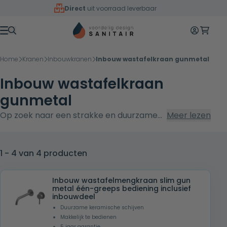
Overslaan naar inhoud
Direct
uit voorraad leverbaar
Mijn accoun
Winkelw
Menu
Home
Kranen
Inbouwkranen
Inbouw wastafelkraan gunmetal
Inbouw wastafelkraan
gunmetal
Op zoek naar een strakke en duurzame
Meer lezen
upgrade voor je wastafel? Onze inbouw
wastafelkraan in gunmetal combineert
RVS 304 met een kleurvaste PVD-coating
1 - 4 van 4 producten
voor een krasbestendige, luxe afwerking.
Kies uit één-greeps of twee-knops
Inbouw wastafelmengkraan slim gun
metal één-greeps bediening inclusief
bediening, standaard inclusief
inbouwdeel
inbouwdeel. Geniet van designkwaliteit
Duurzame keramische schijven
met 5 jaar garantie, scherpe prijzen en
Makkelijk te bedienen
5 jaar garantie