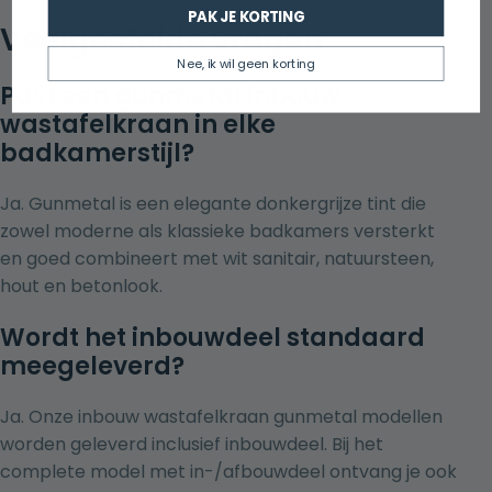
PAK JE KORTING
Veelgestelde vragen
Nee, ik wil geen korting
Past een gunmetal inbouw
wastafelkraan in elke
badkamerstijl?
Ja. Gunmetal is een elegante donkergrijze tint die
zowel moderne als klassieke badkamers versterkt
en goed combineert met wit sanitair, natuursteen,
hout en betonlook.
Wordt het inbouwdeel standaard
meegeleverd?
Ja. Onze inbouw wastafelkraan gunmetal modellen
worden geleverd inclusief inbouwdeel. Bij het
complete model met in-/afbouwdeel ontvang je ook