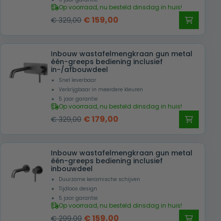
snelle levering in Nederland en België.
Op voorraad, nu besteld dinsdag in huis!
Oorspronkelijke
Huidige
€
159,00
€
329,00
prijs
prijs
was:
is:
Inbouw wastafelmengkraan gun metal
€ 329,00.
€ 159,00.
één-greeps bediening inclusief
in-/afbouwdeel
Snel leverbaar
Verkrijgbaar in meerdere kleuren
5 jaar garantie
Op voorraad, nu besteld dinsdag in huis!
Oorspronkelijke
Huidige
€
179,00
€
329,00
prijs
prijs
was:
is:
Inbouw wastafelmengkraan gun metal
€ 329,00.
€ 179,00.
één-greeps bediening inclusief
inbouwdeel
Duurzame keramische schijven
Tijdloos design
5 jaar garantie
Op voorraad, nu besteld dinsdag in huis!
Oorspronkelijke
Huidige
€
159,00
€
299,00