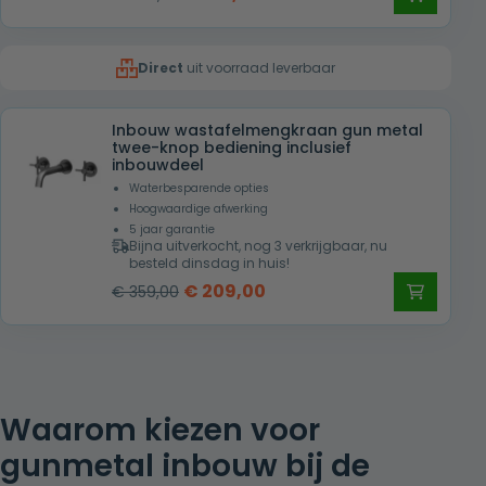
prijs
prijs
was:
is:
Direct
uit voorraad leverbaar
€ 299,00.
€ 159,00.
Inbouw wastafelmengkraan gun metal
twee-knop bediening inclusief
inbouwdeel
Waterbesparende opties
Hoogwaardige afwerking
5 jaar garantie
Bijna uitverkocht, nog 3 verkrijgbaar, nu
besteld dinsdag in huis!
Oorspronkelijke
Huidige
€
209,00
€
359,00
prijs
prijs
was:
is:
€ 359,00.
€ 209,00.
Waarom kiezen voor
gunmetal inbouw bij de