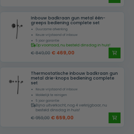
prijs
prijs
support via onze kennisbank en
was:
is:
klantenservice in Nederland en België.
Inbouw badkraan gun metal één-
€ 849,00.
€ 469,00.
greeps bediening complete set
Duurzame afwerking
Keuze vrijstaand of inbouw
5 jaar garantie
Op voorraad, nu besteld dinsdag in huis!
Oorspronkelijke
Huidige
€
469,00
€
849,00
prijs
prijs
was:
is:
Thermostatische inbouw badkraan gun
€ 849,00.
€ 469,00.
metal drie-knops bediening complete
set
Keuze vrijstaand of inbouw
Makkelijk te reinigen
5 jaar garantie
Bijna uitverkocht, nog 4 verkrijgbaar, nu
besteld dinsdag in huis!
Oorspronkelijke
Huidige
€
659,00
€
959,00
prijs
prijs
was:
is: