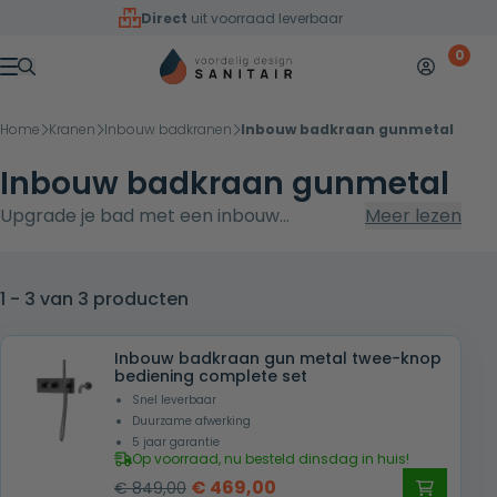
Overslaan naar inhoud
Direct
uit voorraad leverbaar
0
Mijn accoun
Winkelw
Menu
Home
Kranen
Inbouw badkranen
Inbouw badkraan gunmetal
Inbouw badkraan gunmetal
Upgrade je bad met een inbouw
Meer lezen
badkraan in gunmetal voor een strakke,
tijdloze look. Kies uit complete sets met 1-
greeps, 2-knops of thermostatische 3-
1 - 3 van 3 producten
knops bediening. Bekijk ook ons overzicht
met
inbouw badkranen
. De kranen zijn
Inbouw badkraan gun metal twee-knop
bediening complete set
vervaardigd uit RVS 304 met een
Snel leverbaar
slijtvaste PVD-coating, waardoor de finish
Duurzame afwerking
kleurvast is en minder vingerafdrukken
5 jaar garantie
Op voorraad, nu besteld dinsdag in huis!
toont. Direct uit voorraad leverbaar en
Oorspronkelijke
Huidige
€
469,00
€
849,00
gratis verzonden vanaf €100, met