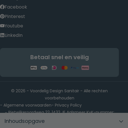
Facebook
Pinterest
Youtube
LinkedIn
Betaal snel en veilig
© 2026 - Voordelig Design Sanitair - Alle rechten
voorbehouden
Algemene voorwaarden
Privacy Policy
-
-
Rietwijkeroordweg 22, 1432 JE Aalsmeer KvK-nummer:
-
88902501
Inhoudsopgave