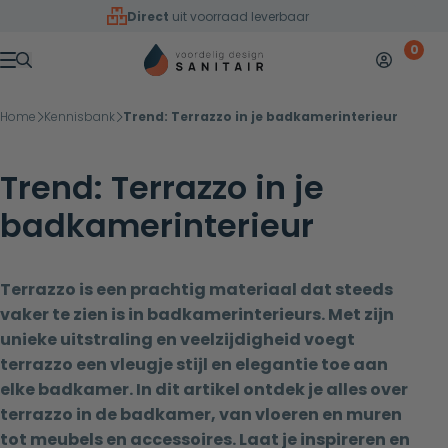
Overslaan naar inhoud
Direct
uit voorraad leverbaar
0
Mijn accoun
Winkelw
Menu
Home
Kennisbank
Trend: Terrazzo in je badkamerinterieur
Trend: Terrazzo in je
badkamerinterieur
Terrazzo is een prachtig materiaal dat steeds
vaker te zien is in badkamerinterieurs. Met zijn
unieke uitstraling en veelzijdigheid voegt
terrazzo een vleugje stijl en elegantie toe aan
elke badkamer. In dit artikel ontdek je alles over
terrazzo in de badkamer, van vloeren en muren
tot meubels en accessoires. Laat je inspireren en