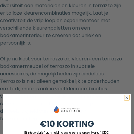
diversiteit aan materialen en kleuren in terrazzo zijn
er talloze kleurencombinaties mogelijk. Laat je
creativiteit de vrije loop en experimenteer met
verschillende kleurenpaletten om een
badkamerinterieur te creëren dat uniek en
persoonlijk is.
Of je nu kiest voor terrazzo op vloeren, een terrazzo
badkamermeubel of terrazzo in subtiele
accessoires, de mogelijkheden zijn eindeloos.
Terrazzo is niet alleen gemakkelijk te onderhouden
en sterk, maar is ook in veel kleurcombinaties
verkrijgbaar om jouw unieke badkamersfeer te
creëren. Laat je creativiteit de vrije loop en ontdek
de veelzijdigheid van terrazzo in jouw
badkamerinterieur.
€10 KORTING
Bij nieuwsbrief aanmelding op je eerste order (vanaf €100)