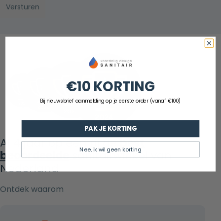
€10 KORTING
Bij nieuwsbrief aanmelding op je eerste order (vanaf €100)
PAK JE KORTING
Al 4 jaar op een rij de
best
Nee, ik wil geen korting
beoordeelde
sanitairwinkel van
Nederland
Ontdek waarom