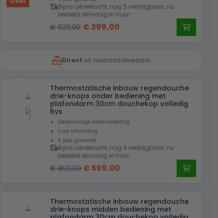
Deal
Bijna uitverkocht, nog 5 verkrijgbaar, nu
besteld dinsdag in huis!
Oorspronkelijke
Huidige
€
399,00
€
629,00
prijs
prijs
was:
is:
Direct
uit voorraad leverbaar
€ 629,00.
€ 399,00.
Thermostatische inbouw regendouche
drie-knops onder bediening met
plafondarm 30cm douchekop volledig
Rvs
Gelijkmatige waterverdeling
Luxe uitstraling
5 jaar garantie
Bijna uitverkocht, nog 4 verkrijgbaar, nu
besteld dinsdag in huis!
Oorspronkelijke
Huidige
€
599,00
€
899,00
prijs
prijs
was:
is:
Thermostatische inbouw regendouche
€ 899,00.
€ 599,00.
drie-knops midden bediening met
plafondarm 30cm douchekop volledig