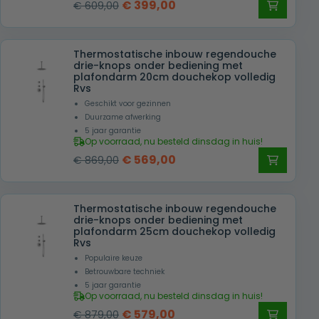
Oorspronkelijke
Huidige
€
399,00
€
609,00
jouw nieuwe regendouche.
prijs
prijs
was:
is:
Thermostatische inbouw regendouche
€ 609,00.
€ 399,00.
drie-knops onder bediening met
plafondarm 20cm douchekop volledig
Rvs
Geschikt voor gezinnen
Duurzame afwerking
5 jaar garantie
Op voorraad, nu besteld dinsdag in huis!
Oorspronkelijke
Huidige
€
569,00
€
869,00
prijs
prijs
was:
is:
Thermostatische inbouw regendouche
€ 869,00.
€ 569,00.
drie-knops onder bediening met
plafondarm 25cm douchekop volledig
Rvs
Populaire keuze
Betrouwbare techniek
5 jaar garantie
Op voorraad, nu besteld dinsdag in huis!
Oorspronkelijke
Huidige
€
579,00
€
879,00