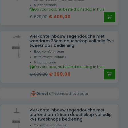
5 jaar garantie
Op voorraad, nu besteld dinsdag in huis!
Oorspronkelijke
Huidige
€
409,00
€
629,00
prijs
prijs
was:
is:
Vierkante inbouw regendouche met
€ 629,00.
€ 409,00.
wandarm 25cm douchekop volledig Rvs
tweeknops bediening
Hoog comfortniveau
Betrouwbare techniek
5 jaar garantie
Op voorraad, nu besteld dinsdag in huis!
Oorspronkelijke
Huidige
€
399,00
€
609,00
prijs
prijs
was:
is:
Direct
uit voorraad leverbaar
€ 609,00.
€ 399,00.
Vierkante inbouw regendouche met
plafond arm 25cm douchekop volledig
Rvs tweeknops bediening
Complete set geleverd