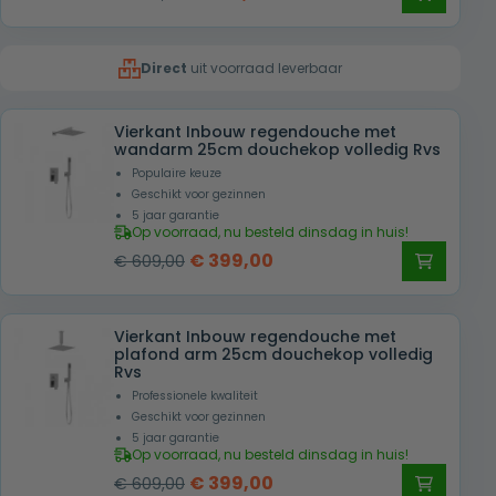
prijs
prijs
was:
is:
Direct
uit voorraad leverbaar
€ 879,00.
€ 579,00.
Vierkant Inbouw regendouche met
wandarm 25cm douchekop volledig Rvs
Populaire keuze
Geschikt voor gezinnen
5 jaar garantie
Op voorraad, nu besteld dinsdag in huis!
Oorspronkelijke
Huidige
€
399,00
€
609,00
prijs
prijs
was:
is:
Vierkant Inbouw regendouche met
€ 609,00.
€ 399,00.
plafond arm 25cm douchekop volledig
Rvs
Professionele kwaliteit
Geschikt voor gezinnen
5 jaar garantie
Op voorraad, nu besteld dinsdag in huis!
Oorspronkelijke
Huidige
€
399,00
€
609,00