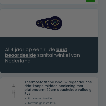
prijs
prijs
was:
is:
€ 609,00.
€ 399,00.
Al 4 jaar op een rij de
best
beoordeelde
sanitairwinkel van
Nederland
Thermostatische inbouw regendouche
drie-knops midden bediening met
plafondarm 20cm douchekop volledig
Rvs
Duurzame afwerking
Eenvoudige installatie