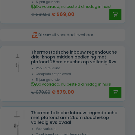
5 jaar garantie
Op voorraad, nu besteld dinsdag in huis!
Oorspronkelijke
Huidige
€
569,00
€
869,00
prijs
prijs
was:
is:
Direct
uit voorraad leverbaar
€ 869,00.
€ 569,00.
Thermostatische inbouw regendouche
drie-knops midden bediening met
plafond 25cm douchekop volledig Rvs
Populaire keuze
Complete set geleverd
5 jaar garantie
Op voorraad, nu besteld dinsdag in huis!
Oorspronkelijke
Huidige
€
579,00
€
879,00
prijs
prijs
was:
is:
Thermostatische Inbouw regendouche
€ 879,00.
€ 579,00.
met plafond arm 25cm douchekop
volledig Rvs ovaal
Veel verkocht
Combineerbaar met thermostaat