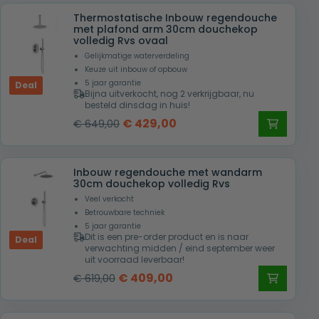
Thermostatische Inbouw regendouche
met plafond arm 30cm douchekop
volledig Rvs ovaal
Gelijkmatige waterverdeling
Keuze uit inbouw of opbouw
5 jaar garantie
Deal
Bijna uitverkocht, nog 2 verkrijgbaar, nu
besteld dinsdag in huis!
Oorspronkelijke
Huidige
€
429,00
€
649,00
prijs
prijs
was:
is:
Inbouw regendouche met wandarm
€ 649,00.
€ 429,00.
30cm douchekop volledig Rvs
Veel verkocht
Betrouwbare techniek
5 jaar garantie
Dit is een pre-order product en is naar
Deal
verwachting midden / eind september weer
uit voorraad leverbaar!
Oorspronkelijke
Huidige
€
409,00
€
619,00
prijs
prijs
was:
is: