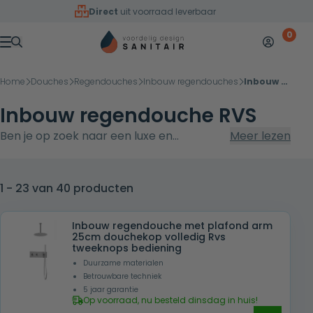
Overslaan naar inhoud
Direct
uit voorraad leverbaar
0
Mijn accoun
Winkelw
Menu
Home
Douches
Regendouches
Inbouw regendouches
Inbouw regendouche RVS
Inbouw regendouche RVS
Ben je op zoek naar een luxe en
Meer lezen
duurzame upgrade voor je badkamer?
Met een inbouw regendouche RVS
combineer je design, comfort en
1 - 23 van 40 producten
onderhoudsgemak op het hoogste
niveau. Ontdek op deze pagina alle
Inbouw regendouche met plafond arm
25cm douchekop volledig Rvs
essentiële informatie over inbouw
tweeknops bediening
regendouches van roestvrij staal (RVS),
Duurzame materialen
inclusief installatie, voordelen, onderhoud
Betrouwbare techniek
5 jaar garantie
en diverse stijlen, zodat je een
Op voorraad, nu besteld dinsdag in huis!
weloverwogen keuze kunt maken voor