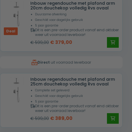
Inbouw regendouche met plafond arm
€ 619,00.
€ 409,00.
20cm douchekop volledig Rvs ovaal
Duurzame afwerking
Geschikt voor dagelijks gebruik
5 jaar garantie
Dit is een pre-order product vanaf eind oktober
Deal
weer uit voorraad leverbaar!
Oorspronkelijke
Huidige
€
379,00
€
599,00
prijs
prijs
was:
is:
Direct
uit voorraad leverbaar
€ 599,00.
€ 379,00.
Inbouw regendouche met plafond arm
25cm douchekop volledig Rvs ovaal
Complete set geleverd
Geschikt voor dagelijks gebruik
5 jaar garantie
Dit is een pre-order product vanaf eind oktober
weer uit voorraad leverbaar!
Oorspronkelijke
Huidige
€
389,00
€
599,00
prijs
prijs