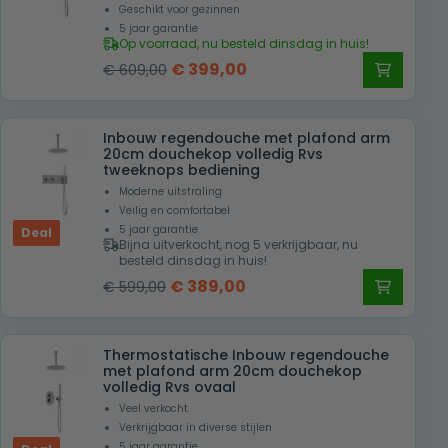
Geschikt voor gezinnen
5 jaar garantie
Op voorraad, nu besteld dinsdag in huis!
Oorspronkelijke
Huidige
€
399,00
€
609,00
prijs
prijs
was:
is:
Inbouw regendouche met plafond arm
€ 609,00.
€ 399,00.
20cm douchekop volledig Rvs
tweeknops bediening
Moderne uitstraling
Veilig en comfortabel
5 jaar garantie
Deal
Bijna uitverkocht, nog 5 verkrijgbaar, nu
besteld dinsdag in huis!
Oorspronkelijke
Huidige
€
389,00
€
599,00
prijs
prijs
was:
is:
Thermostatische Inbouw regendouche
€ 599,00.
€ 389,00.
met plafond arm 20cm douchekop
volledig Rvs ovaal
Veel verkocht
Verkrijgbaar in diverse stijlen
5 jaar garantie