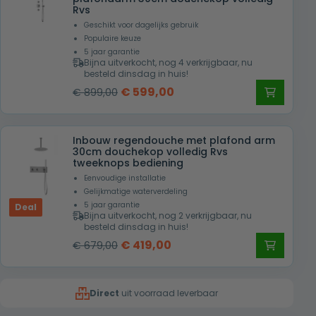
Rvs
Geschikt voor dagelijks gebruik
Populaire keuze
5 jaar garantie
Bijna uitverkocht, nog 4 verkrijgbaar, nu
besteld dinsdag in huis!
Oorspronkelijke
Huidige
€
599,00
€
899,00
prijs
prijs
was:
is:
Inbouw regendouche met plafond arm
€ 899,00.
€ 599,00.
30cm douchekop volledig Rvs
tweeknops bediening
Eenvoudige installatie
Gelijkmatige waterverdeling
5 jaar garantie
Deal
Bijna uitverkocht, nog 2 verkrijgbaar, nu
besteld dinsdag in huis!
Oorspronkelijke
Huidige
€
419,00
€
679,00
prijs
prijs
was:
is:
Direct
uit voorraad leverbaar
€ 679,00.
€ 419,00.