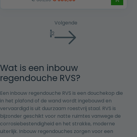
prijs
prijs
was:
is:
€ 609,00.
€ 389,00.
Volgende
1
2
Wat is een inbouw
regendouche RVS?
Een inbouw regendouche RVS is een douchekop die
in het plafond of de wand wordt ingebouwd en
vervaardigd is uit duurzaam roestvrij staal. RVS is
bijzonder geschikt voor natte ruimtes vanwege de
corrosiebestendigheid en het strakke, moderne
uiterlijk. Inbouw regendouches zorgen voor een