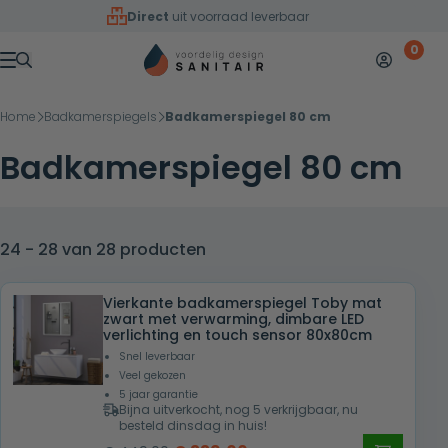
Overslaan naar inhoud
Direct
uit voorraad leverbaar
0
Mijn accoun
Winkelw
Menu
Home
Badkamerspiegels
Badkamerspiegel 80 cm
Badkamerspiegel 80 cm
24 - 28 van 28 producten
Vierkante badkamerspiegel Toby mat
zwart met verwarming, dimbare LED
verlichting en touch sensor 80x80cm
Snel leverbaar
Veel gekozen
5 jaar garantie
Bijna uitverkocht, nog 5 verkrijgbaar, nu
besteld dinsdag in huis!