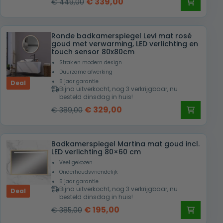
Oorspronkelijke
Huidige
€
339,00
€
449,00
prijs
prijs
was:
is:
Ronde badkamerspiegel Levi mat rosé
€ 449,00.
€ 339,00.
goud met verwarming, LED verlichting en
touch sensor 80x80cm
Strak en modern design
Duurzame afwerking
5 jaar garantie
Deal
Bijna uitverkocht, nog 3 verkrijgbaar, nu
besteld dinsdag in huis!
Oorspronkelijke
Huidige
€
329,00
€
389,00
prijs
prijs
was:
is:
Badkamerspiegel Martina mat goud incl.
€ 389,00.
€ 329,00.
LED verlichting 80×60 cm
Veel gekozen
Onderhoudsvriendelijk
5 jaar garantie
Bijna uitverkocht, nog 3 verkrijgbaar, nu
Deal
besteld dinsdag in huis!
Oorspronkelijke
Huidige
€
195,00
€
385,00
prijs
prijs