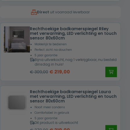
was:
is:
Direct
uit voorraad leverbaar
€ 385,00.
€ 195,00.
Rechthoekige badkamerspiegel Riley
met verwarming, LED verlichting en touch
sensor 80x60cm
Makkelijk te bedienen
Perfect zicht na douchen
5 jaar garantie
Bijna uitverkocht, nog 1 verkrijgbaar, nu besteld
dinsdag in huis!
Oorspronkelijke
Huidige
€
219,00
€
309,00
prijs
prijs
was:
is:
Rechthoekige badkamerspiegel Laura
€ 309,00.
€ 219,00.
met verwarming, LED verlichting en touch
sensor 80x60cm
Nooit meer condens
Comfortabel in gebruik
5 jaar garantie
Dit product is uitverkocht
Oorspronkelijke
Huidige