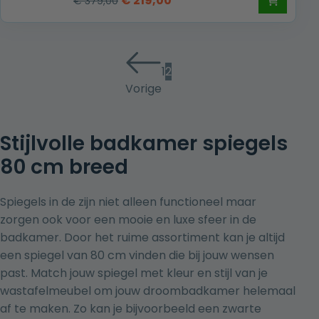
€
219,00
€
379,00
prijs
prijs
was:
is:
€ 379,00.
€ 219,00.
1
2
Vorige
Stijlvolle badkamer spiegels
80 cm breed
Spiegels in de zijn niet alleen functioneel maar
zorgen ook voor een mooie en luxe sfeer in de
badkamer. Door het ruime assortiment kan je altijd
een spiegel van 80 cm vinden die bij jouw wensen
past. Match jouw spiegel met kleur en stijl van je
wastafelmeubel
om jouw droombadkamer helemaal
af te maken. Zo kan je bijvoorbeeld een
zwarte