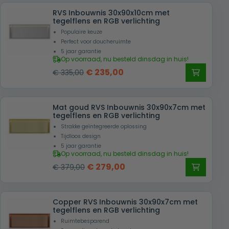
RVS Inbouwnis 30x90x10cm met
tegelflens en RGB verlichting
Populaire keuze
Perfect voor doucheruimte
5 jaar garantie
Op voorraad, nu besteld dinsdag in huis!
Oorspronkelijke
Huidige
€
235,00
€
335,00
prijs
prijs
was:
is:
Mat goud RVS Inbouwnis 30x90x7cm met
€ 335,00.
€ 235,00.
tegelflens en RGB verlichting
Strakke geïntegreerde oplossing
Tijdloos design
5 jaar garantie
Op voorraad, nu besteld dinsdag in huis!
Oorspronkelijke
Huidige
€
279,00
€
379,00
prijs
prijs
was:
is:
Copper RVS Inbouwnis 30x90x7cm met
€ 379,00.
€ 279,00.
tegelflens en RGB verlichting
Ruimtebesparend