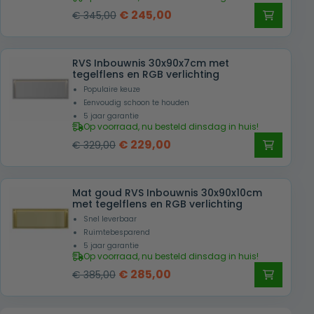
Oorspronkelijke
Huidige
€
245,00
€
345,00
prijs
prijs
was:
is:
RVS Inbouwnis 30x90x7cm met
€ 345,00.
€ 245,00.
tegelflens en RGB verlichting
Populaire keuze
Eenvoudig schoon te houden
5 jaar garantie
Op voorraad, nu besteld dinsdag in huis!
Oorspronkelijke
Huidige
€
229,00
€
329,00
prijs
prijs
was:
is:
Mat goud RVS Inbouwnis 30x90x10cm
€ 329,00.
€ 229,00.
met tegelflens en RGB verlichting
Snel leverbaar
Ruimtebesparend
5 jaar garantie
Op voorraad, nu besteld dinsdag in huis!
Oorspronkelijke
Huidige
€
285,00
€
385,00
prijs
prijs
was:
is: