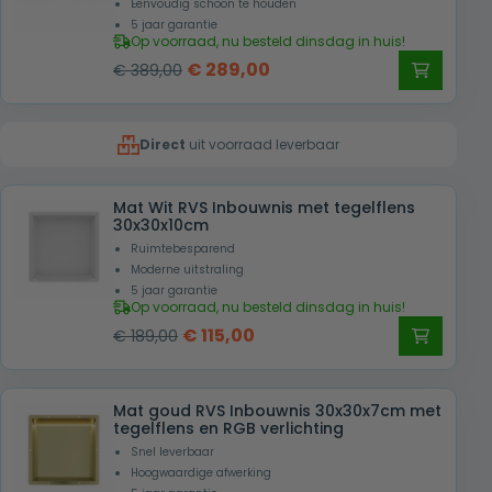
Eenvoudig schoon te houden
5 jaar garantie
Op voorraad, nu besteld dinsdag in huis!
Oorspronkelijke
Huidige
€
289,00
€
389,00
prijs
prijs
was:
is:
Direct
uit voorraad leverbaar
€ 389,00.
€ 289,00.
Mat Wit RVS Inbouwnis met tegelflens
30x30x10cm
Ruimtebesparend
Moderne uitstraling
5 jaar garantie
Op voorraad, nu besteld dinsdag in huis!
Oorspronkelijke
Huidige
€
115,00
€
189,00
prijs
prijs
was:
is:
Mat goud RVS Inbouwnis 30x30x7cm met
€ 189,00.
€ 115,00.
tegelflens en RGB verlichting
Snel leverbaar
Hoogwaardige afwerking