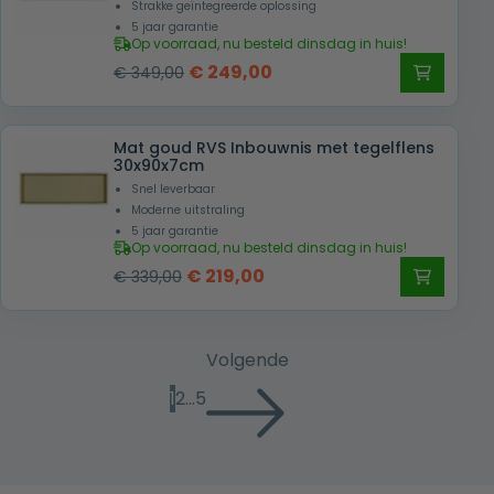
Strakke geïntegreerde oplossing
5 jaar garantie
Op voorraad, nu besteld dinsdag in huis!
Oorspronkelijke
Huidige
€
249,00
€
349,00
prijs
prijs
was:
is:
Mat goud RVS Inbouwnis met tegelflens
€ 349,00.
€ 249,00.
30x90x7cm
Snel leverbaar
Moderne uitstraling
5 jaar garantie
Op voorraad, nu besteld dinsdag in huis!
Oorspronkelijke
Huidige
€
219,00
€
339,00
prijs
prijs
was:
is:
€ 339,00.
€ 219,00.
Volgende
1
2
…
5