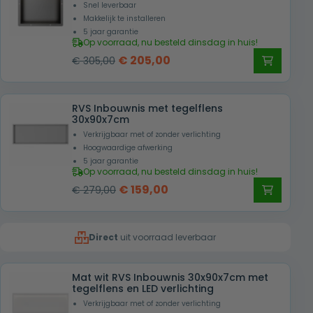
Snel leverbaar
Makkelijk te installeren
5 jaar garantie
Op voorraad, nu besteld dinsdag in huis!
Oorspronkelijke
Huidige
€
205,00
€
305,00
prijs
prijs
was:
is:
RVS Inbouwnis met tegelflens
€ 305,00.
€ 205,00.
30x90x7cm
Verkrijgbaar met of zonder verlichting
Hoogwaardige afwerking
5 jaar garantie
Op voorraad, nu besteld dinsdag in huis!
Oorspronkelijke
Huidige
€
159,00
€
279,00
prijs
prijs
was:
is:
Direct
uit voorraad leverbaar
€ 279,00.
€ 159,00.
Mat wit RVS Inbouwnis 30x90x7cm met
tegelflens en LED verlichting
Verkrijgbaar met of zonder verlichting