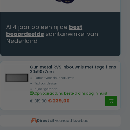
Al 4 jaar op een rij de
best
beoordeelde
sanitairwinkel van
Nederland
Gun metal RVS Inbouwnis met tegelflens
30x90x7cm
Perfect voor doucheruimte
Tijdloos design
5 jaar garantie
Op voorraad, nu besteld dinsdag in huis!
Oorspronkelijke
Huidige
€
239,00
€
319,00
prijs
prijs
was:
is:
Direct
uit voorraad leverbaar
€ 319,00.
€ 239,00.