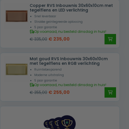
Copper RVS Inbouwnis 30x60x10cm met
tegelflens en LED verlichting
Snel leverbaar
Strakke geïntegreerde oplossing
5 jaar garantie
Op voorraad, nu besteld dinsdag in huis!
Oorspronkelijke
Huidige
€
235,00
€
335,00
prijs
prijs
was:
is:
Mat goud RVS Inbouwnis 30x60x10cm
€ 335,00.
€ 235,00.
met tegelflens en RGB verlichting
Ruimtebesparend
Moderne uitstraling
5 jaar garantie
Op voorraad, nu besteld dinsdag in huis!
Oorspronkelijke
Huidige
€
255,00
€
355,00
prijs
prijs
was:
is:
€ 355,00.
€ 255,00.