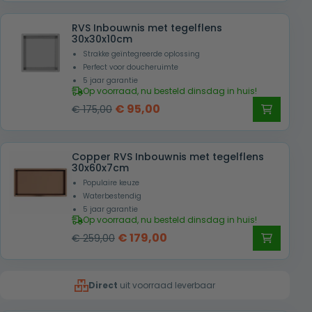
was:
is:
RVS Inbouwnis met tegelflens
€ 249,00.
€ 155,00.
30x30x10cm
Strakke geïntegreerde oplossing
Perfect voor doucheruimte
5 jaar garantie
Op voorraad, nu besteld dinsdag in huis!
Oorspronkelijke
Huidige
€
95,00
€
175,00
prijs
prijs
was:
is:
Copper RVS Inbouwnis met tegelflens
€ 175,00.
€ 95,00.
30x60x7cm
Populaire keuze
Waterbestendig
5 jaar garantie
Op voorraad, nu besteld dinsdag in huis!
Oorspronkelijke
Huidige
€
179,00
€
259,00
prijs
prijs
was:
is:
Direct
uit voorraad leverbaar
€ 259,00.
€ 179,00.