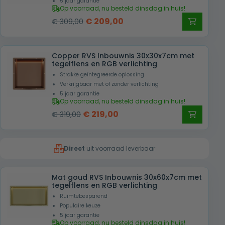
5 jaar garantie
Op voorraad, nu besteld dinsdag in huis!
Oorspronkelijke
Huidige
€
209,00
€
309,00
prijs
prijs
was:
is:
Copper RVS Inbouwnis 30x30x7cm met
€ 309,00.
€ 209,00.
tegelflens en RGB verlichting
Strakke geïntegreerde oplossing
Verkrijgbaar met of zonder verlichting
5 jaar garantie
Op voorraad, nu besteld dinsdag in huis!
Oorspronkelijke
Huidige
€
219,00
€
319,00
prijs
prijs
was:
is:
Direct
uit voorraad leverbaar
€ 319,00.
€ 219,00.
Mat goud RVS Inbouwnis 30x60x7cm met
tegelflens en RGB verlichting
Ruimtebesparend
Populaire keuze
5 jaar garantie
Op voorraad, nu besteld dinsdag in huis!