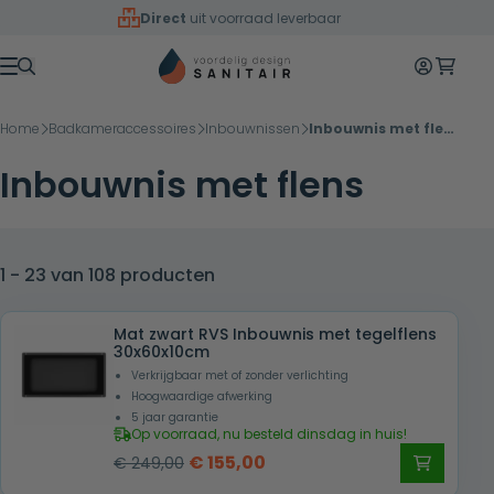
Overslaan naar inhoud
Direct
uit voorraad leverbaar
Mijn accoun
Winkelw
Menu
Home
Badkameraccessoires
Inbouwnissen
Inbouwnis met flens
Inbouwnis met flens
1 - 23 van 108 producten
Mat zwart RVS Inbouwnis met tegelflens
30x60x10cm
Verkrijgbaar met of zonder verlichting
Hoogwaardige afwerking
5 jaar garantie
Op voorraad, nu besteld dinsdag in huis!
Oorspronkelijke
Huidige
€
155,00
€
249,00
prijs
prijs