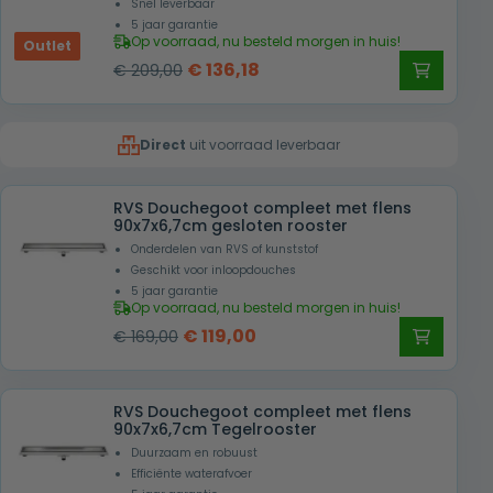
Snel leverbaar
5 jaar garantie
Op voorraad, nu besteld morgen in huis!
Outlet
Oorspronkelijke
Huidige
€
136,18
€
209,00
prijs
prijs
was:
is:
Direct
uit voorraad leverbaar
€ 209,00.
€ 136,18.
RVS Douchegoot compleet met flens
90x7x6,7cm gesloten rooster
Onderdelen van RVS of kunststof
Geschikt voor inloopdouches
5 jaar garantie
Op voorraad, nu besteld morgen in huis!
Oorspronkelijke
Huidige
€
119,00
€
169,00
prijs
prijs
was:
is:
RVS Douchegoot compleet met flens
€ 169,00.
€ 119,00.
90x7x6,7cm Tegelrooster
Duurzaam en robuust
Efficiënte waterafvoer