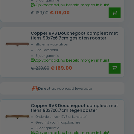
5 jaar garantie
Op voorraad, nu besteld morgen in huis!
Oorspronkelijke
Huidige
€
119,00
€
169,00
prijs
prijs
was:
is:
Copper RVS Douchegoot compleet met
€ 169,00.
€ 119,00.
flens 90x7x6,7cm gesloten rooster
Efficiënte waterafvoer
Snel leverbaar
5 jaar garantie
Op voorraad, nu besteld morgen in huis!
Oorspronkelijke
Huidige
€
169,00
€
239,00
prijs
prijs
was:
is:
Direct
uit voorraad leverbaar
€ 239,00.
€ 169,00.
Copper RVS Douchegoot compleet met
flens 90x7x6,7cm tegelrooster
Onderdelen van RVS of kunststof
Geschikt voor inloopdouches
5 jaar garantie
Op voorraad, nu besteld morgen in huis!