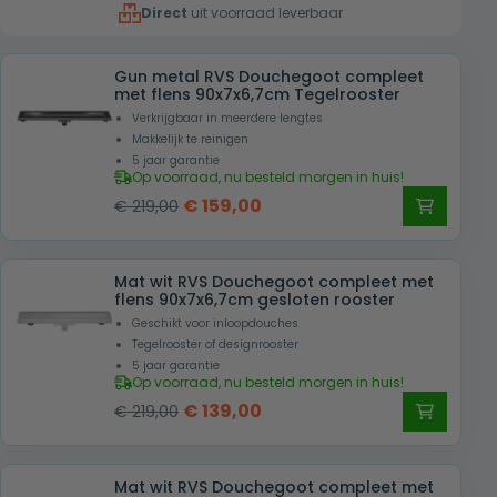
Direct
uit voorraad leverbaar
€ 219,00.
€ 159,00.
Gun metal RVS Douchegoot compleet
met flens 90x7x6,7cm Tegelrooster
Verkrijgbaar in meerdere lengtes
Makkelijk te reinigen
5 jaar garantie
Op voorraad, nu besteld morgen in huis!
Oorspronkelijke
Huidige
€
159,00
€
219,00
prijs
prijs
was:
is:
Mat wit RVS Douchegoot compleet met
€ 219,00.
€ 159,00.
flens 90x7x6,7cm gesloten rooster
Geschikt voor inloopdouches
Tegelrooster of designrooster
5 jaar garantie
Op voorraad, nu besteld morgen in huis!
Oorspronkelijke
Huidige
€
139,00
€
219,00
prijs
prijs
was:
is:
Mat wit RVS Douchegoot compleet met
€ 219,00.
€ 139,00.