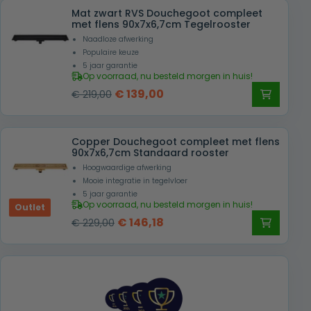
Mat zwart RVS Douchegoot compleet
met flens 90x7x6,7cm Tegelrooster
Naadloze afwerking
Populaire keuze
5 jaar garantie
Op voorraad, nu besteld morgen in huis!
Oorspronkelijke
Huidige
€
139,00
€
219,00
prijs
prijs
was:
is:
Copper Douchegoot compleet met flens
€ 219,00.
€ 139,00.
90x7x6,7cm Standaard rooster
Hoogwaardige afwerking
Mooie integratie in tegelvloer
5 jaar garantie
Op voorraad, nu besteld morgen in huis!
Outlet
Oorspronkelijke
Huidige
€
146,18
€
229,00
prijs
prijs
was:
is:
€ 229,00.
€ 146,18.