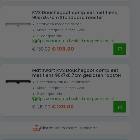
was:
is:
RVS Douchegoot compleet met flens
€ 209,00.
€ 129,00.
90x7x6,7cm Standaard rooster
Strakke en moderne afvoer
Mooie integratie in tegelvloer
5 jaar garantie
Op voorraad, nu besteld morgen in huis!
Oorspronkelijke
Huidige
€
109,00
€
159,00
prijs
prijs
was:
is:
Mat zwart RVS Douchegoot compleet
€ 159,00.
€ 109,00.
met flens 90x7x6,7cm gesloten rooster
Onderdelen van RVS of kunststof
Mooie integratie in tegelvloer
5 jaar garantie
Op voorraad, nu besteld morgen in huis!
Oorspronkelijke
Huidige
€
139,00
€
219,00
prijs
prijs
was:
is:
Direct
uit voorraad leverbaar
€ 219,00.
€ 139,00.