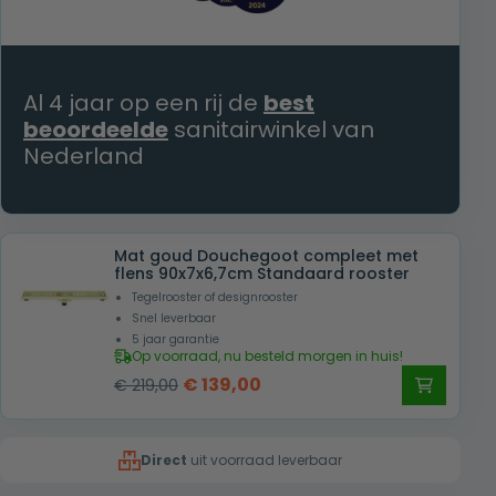
Al 4 jaar op een rij de
best
beoordeelde
sanitairwinkel van
Nederland
Mat goud Douchegoot compleet met
flens 90x7x6,7cm Standaard rooster
Tegelrooster of designrooster
Snel leverbaar
5 jaar garantie
Op voorraad, nu besteld morgen in huis!
Oorspronkelijke
Huidige
€
139,00
€
219,00
prijs
prijs
was:
is:
Direct
uit voorraad leverbaar
€ 219,00.
€ 139,00.