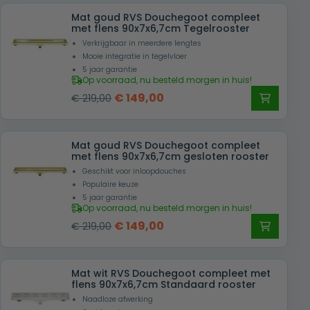
Mat goud RVS Douchegoot compleet
met flens 90x7x6,7cm Tegelrooster
Verkrijgbaar in meerdere lengtes
Mooie integratie in tegelvloer
5 jaar garantie
Op voorraad, nu besteld morgen in huis!
Oorspronkelijke
Huidige
€
149,00
€
219,00
prijs
prijs
was:
is:
Mat goud RVS Douchegoot compleet
€ 219,00.
€ 149,00.
met flens 90x7x6,7cm gesloten rooster
Geschikt voor inloopdouches
Populaire keuze
5 jaar garantie
Op voorraad, nu besteld morgen in huis!
Oorspronkelijke
Huidige
€
149,00
€
219,00
prijs
prijs
was:
is:
Mat wit RVS Douchegoot compleet met
€ 219,00.
€ 149,00.
flens 90x7x6,7cm Standaard rooster
Naadloze afwerking