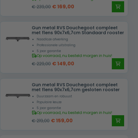
Oorspronkelijke
Huidige
€
169,00
€
239,00
prijs
prijs
was:
is:
Gun metal RVS Douchegoot compleet
€ 239,00.
€ 169,00.
met flens 90x7x6,7cm Standaard rooster
Naadloze afwerking
Professionele uitstraling
5 jaar garantie
Op voorraad, nu besteld morgen in huis!
Oorspronkelijke
Huidige
€
149,00
€
229,00
prijs
prijs
was:
is:
Gun metal RVS Douchegoot compleet
€ 229,00.
€ 149,00.
met flens 90x7x6,7cm gesloten rooster
Duurzaam en robuust
Populaire keuze
5 jaar garantie
Op voorraad, nu besteld morgen in huis!
Oorspronkelijke
Huidige
€
159,00
€
219,00
prijs
prijs
was:
is: