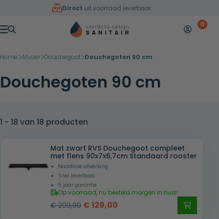
Overslaan naar inhoud
Direct
uit voorraad leverbaar
0
Mijn accoun
Winkelw
Menu
Home
Afvoer
Douchegoot
Douchegoten 90 cm
Douchegoten 90 cm
1 - 18 van 18 producten
Mat zwart RVS Douchegoot compleet
met flens 90x7x6,7cm Standaard rooster
Naadloze afwerking
Snel leverbaar
5 jaar garantie
Op voorraad, nu besteld morgen in huis!
Oorspronkelijke
Huidige
€
129,00
€
209,00
prijs
prijs