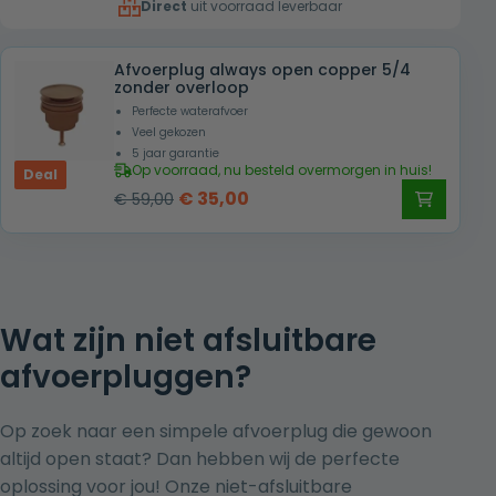
Direct
uit voorraad leverbaar
€ 59,00.
€ 39,00.
Afvoerplug always open copper 5/4
zonder overloop
Perfecte waterafvoer
Veel gekozen
5 jaar garantie
Op voorraad, nu besteld overmorgen in huis!
Deal
Oorspronkelijke
Huidige
€
35,00
€
59,00
prijs
prijs
was:
is:
€ 59,00.
€ 35,00.
Wat zijn niet afsluitbare
afvoerpluggen?
Op zoek naar een simpele afvoerplug die gewoon
altijd open staat? Dan hebben wij de perfecte
oplossing voor jou! Onze niet-afsluitbare