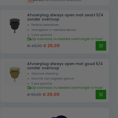
€ 59,00.
€ 25,00.
Afvoerplug always open mat zwart 5/4
zonder overloop
Perfecte waterafvoer
Verkrijgbaar in meerdere kleuren
5 jaar garantie
Op voorraad, nu besteld overmorgen in huis!
Oorspronkelijke
Huidige
€
25,00
€
49,00
prijs
prijs
was:
is:
Afvoerplug always open mat goud 5/4
€ 49,00.
€ 25,00.
zonder overloop
Slijtvaste afwerking
Geschikt voor dagelijks gebruik
5 jaar garantie
Op voorraad, nu besteld overmorgen in huis!
Oorspronkelijke
Huidige
€
29,00
€
59,00
prijs
prijs
was:
is:
€ 59,00.
€ 29,00.