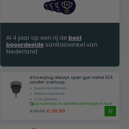
Al 4 jaar op een rij de
best
beoordeelde
sanitairwinkel van
Nederland
Afvoerplug always open gun metal 5/4
zonder overloop
Duurzame materialen
Perfecte waterafvoer
5 jaar garantie
Op voorraad, nu besteld overmorgen in huis!
Oorspronkelijke
Huidige
€
39,00
€
59,00
prijs
prijs
was:
is: