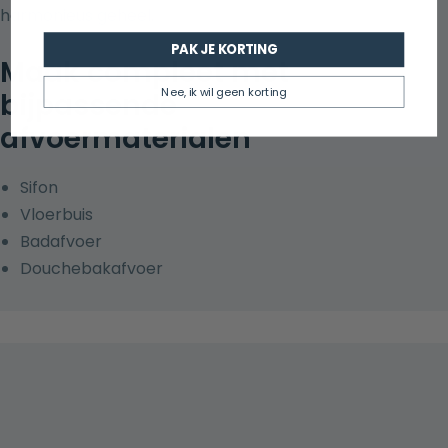
harmonieus geheel.
PAK JE KORTING
Maak compleet met
Nee, ik wil geen korting
bijpassende
afvoermaterialen
Sifon
Vloerbuis
Badafvoer
Douchebakafvoer