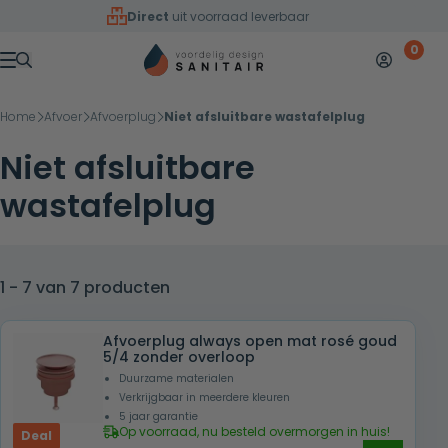
Overslaan naar inhoud
Direct
uit voorraad leverbaar
0
Mijn accoun
Winkelw
Menu
Home
Afvoer
Afvoerplug
Niet afsluitbare wastafelplug
Niet afsluitbare
wastafelplug
1 - 7 van 7 producten
Afvoerplug always open mat rosé goud
5/4 zonder overloop
Duurzame materialen
Verkrijgbaar in meerdere kleuren
5 jaar garantie
Op voorraad, nu besteld overmorgen in huis!
Deal