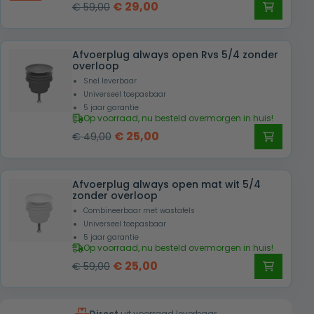
Oorspronkelijke
Huidige
€
29,00
€
59,00
prijs
prijs
was:
is:
Afvoerplug always open Rvs 5/4 zonder
€ 59,00.
€ 29,00.
overloop
Snel leverbaar
Universeel toepasbaar
5 jaar garantie
Op voorraad, nu besteld overmorgen in huis!
Oorspronkelijke
Huidige
€
25,00
€
49,00
prijs
prijs
was:
is:
Afvoerplug always open mat wit 5/4
€ 49,00.
€ 25,00.
zonder overloop
Combineerbaar met wastafels
Universeel toepasbaar
5 jaar garantie
Op voorraad, nu besteld overmorgen in huis!
Oorspronkelijke
Huidige
€
25,00
€
59,00
prijs
prijs
was:
is:
Direct
uit voorraad leverbaar